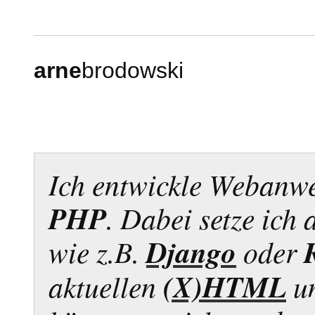
arne
brodowski
Ich entwickle Webanw
PHP
. Dabei setze ich
Django
wie z.B.
oder
(X)HTML
aktuellen
u