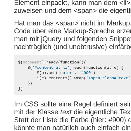
Element einpackt, kann man dem <li>
zuweisen und dem <span> die eigentl
Hat man das <span> nicht im Markup,
Code über eine Markup-Sprache erzeu
man mit jQuery und folgenden Snippe
nachträglich (und unobtrusive) einfärb
$
(
document
).
ready
(
function
(){
$
(
'#content ul li'
).
each
(
function
(
i
,
e
)
{
$
(
e
).
css
(
'color'
,
'#900'
)
$
(
e
).
contents
().
wrap
(
'<span class="text"
})
})
Im CSS sollte eine Regel definiert se
mit der Klasse
text
die eigentliche Tex
Statt der Liste die Farbe (hier: #900)
könnte man natürlich auch einfach ei