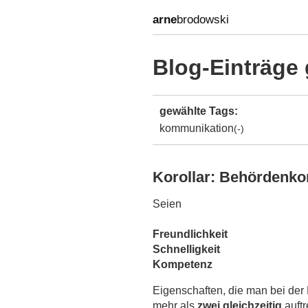
arne
brodowski
Blog-Einträge
gewählte Tags:
kommunikation
(-)
Korollar: Behördenk
Seien
Freundlichkeit
Schnelligkeit
Kompetenz
Eigenschaften, die man bei der 
mehr als
zwei gleichzeitig
auftr