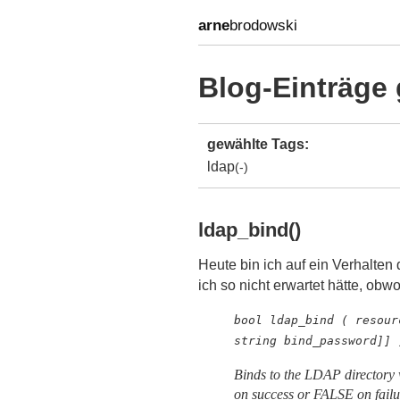
arne
brodowski
Blog-Einträge 
gewählte Tags:
ldap
(-)
ldap_bind()
Heute bin ich auf ein Verhalte
ich so nicht erwartet hätte, ob
bool ldap_bind ( resour
string bind_password]] 
Binds to the LDAP directory
on success or FALSE on failur