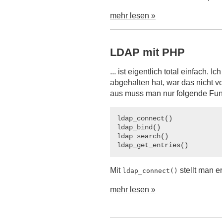
mehr lesen »
LDAP mit PHP
... ist eigentlich total einfach.
abgehalten hat, war das nicht
aus muss man nur folgende Fun
ldap_connect()

ldap_bind()

ldap_search()

ldap_get_entries()
Mit
stellt man e
ldap_connect()
mehr lesen »