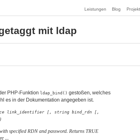
Leistungen
Blog
Projek
getaggt mit ldap
n der PHP-Funktion
gestoßen, welches
ldap_bind()
wohl es in der Dokumentation angegeben ist.
ce link_identifier [, string bind_rdn [,
)
 with specified RDN and password. Returns TRUE
e ...