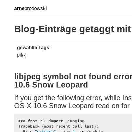
arne
brodowski
Blog-Einträge getaggt mit 
gewählte Tags:
pil
(-)
libjpeg symbol not found error
10.6 Snow Leopard
If you get the following error, while In
OS X 10.6 Snow Leopard read on for a
>>>
from
PIL
import
_imaging
Traceback
(
most
recent
call
last
):
File
"<stdin>"
,
line
1
,
in
<
module ...